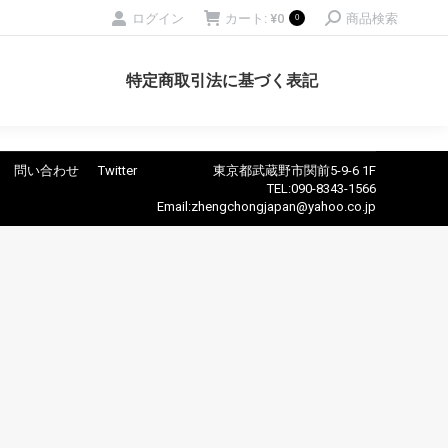
Search:
ログイン
カート:
¥
0
商品検索
0
特定商取引法に基づく表記
問い合わせ
Twitter
東京都武蔵野市関前5-9-6 1F
TEL:090-8343-1566
Email:zhengchongjapan@yahoo.co.jp