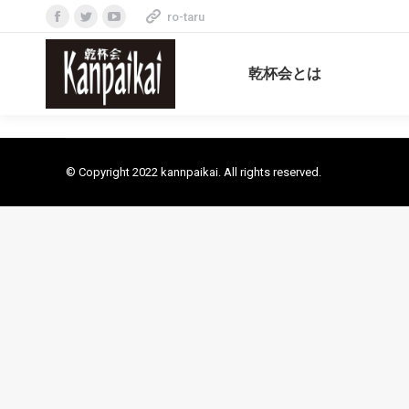
ro-taru
Facebook
Twitter
YouTube
page
page
page
乾杯会とは
opens
opens
opens
in
in
in
new
new
new
window
window
window
© Copyright 2022 kannpaikai. All rights reserved.