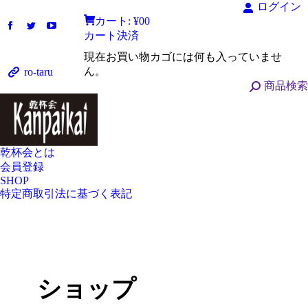
ログイン
カート:
¥
0
0
カート
決済
現在お買い物カゴには何も入っていませ
ん。
ro-taru
商品検索
乾杯会とは
会員登録
SHOP
特定商取引法に基づく表記
ショップ