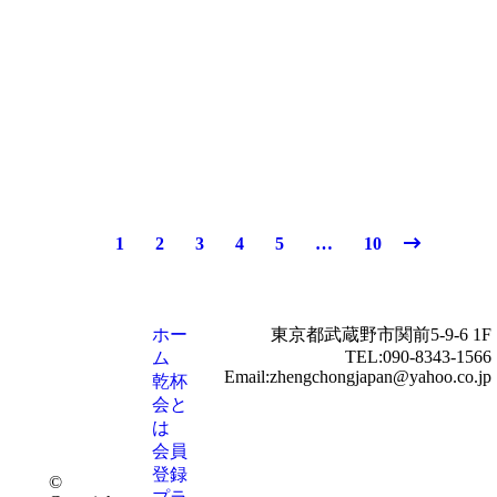
【4月12日発売】キャパドニック1997-
2026 28年
¥
79,200
お買い物カゴに追加
1
2
3
4
5
…
10
ホー
東京都武蔵野市関前5-9-6 1F
TEL:090-8343-1566
ム
Email:zhengchongjapan@yahoo.co.jp
乾杯
会と
は
会員
登録
©