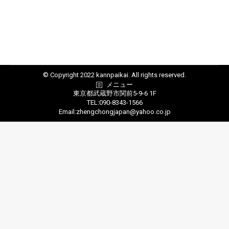
秩父第一、第二蒸溜所訪問
関連活動
By
kanpaikaikanri
2022年9月18日
Leave a comment
© Copyright 2022 kannpaikai. All rights reserved.
メニュー
東京都武蔵野市関前5-9-6 1F
TEL:090-8343-1566
Email:zhengchongjapan@yahoo.co.jp