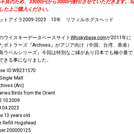
不良のため、33000円から3000円割引させていただきます。
した上ご購入ください。
ットアイラ2009-2023 13年 リフィルホグスヘッド
のウイスキーデータベースサイト
Whiskybase.com
が2011年に
たボトラーズ『Archives』がアジア向け（中国、台湾、香港）
鳥ラベルシリーズ』今回は特別なご縁があり日本でも極小量で
できる事になりました。
se ID:WB231570
Single Malt
chives (Arc)
eries:Birds from the Orient
2.10.2009
9.04.2023
e:13 years old
:Refill Hogshead
er:200000125