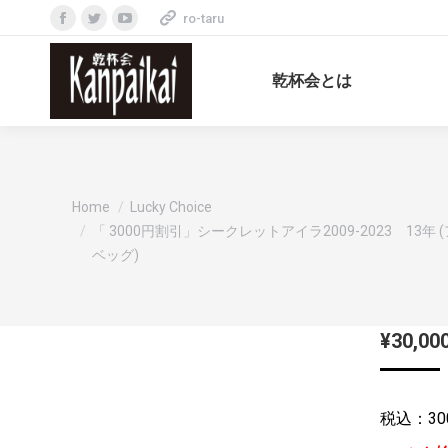
ro-taru
Facebook
Twitter
YouTube
page
page
page
乾杯会とは
opens
opens
opens
in
in
in
new
new
new
window
window
window
You are here:
Home
Lucky Choice
「 3000円割引」シークレットアイラ2009-2023 13年 
ベッグ)
¥
30,00
税込：30