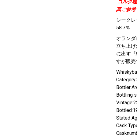
コルク栓
真ご参考
シークレ
58.7％
オランダ
立ち上げ
に出す『
すが販売
Whiskyba
Category:
Bottler:Ar
Bottling s
Vintage:2
Bottled:1
Stated Ag
Cask Type
Casknumb