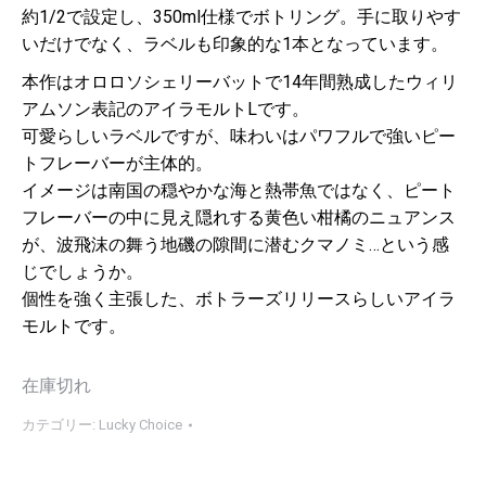
約1/2で設定し、350ml仕様でボトリング。手に取りやす
いだけでなく、ラベルも印象的な1本となっています。
本作はオロロソシェリーバットで14年間熟成したウィリ
アムソン表記のアイラモルトLです。
可愛らしいラベルですが、味わいはパワフルで強いピー
トフレーバーが主体的。
イメージは南国の穏やかな海と熱帯魚ではなく、ピート
フレーバーの中に見え隠れする黄色い柑橘のニュアンス
が、波飛沫の舞う地磯の隙間に潜むクマノミ…という感
じでしょうか。
個性を強く主張した、ボトラーズリリースらしいアイラ
モルトです。
在庫切れ
カテゴリー:
Lucky Choice