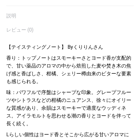
説明
レビュー (0)
【テイスティングノート】 Byくりりんさん
香り：トップノートはスモーキーさとヨード香が支配的
で、甘い薬品のアロマの中から焙煎した麦や焚き木の焦
げ感と香ばしさ、柑橘、シェリー樽由来のビターな要素
も感じられる。
味：パワフルで序盤はシャープな印象。グレープフルー
ツやシトラスなどの柑橘のニュアンス、徐々にオイリー
な質感があり、余韻はスモーキーで適度なウッディネ
ス。アイラモルトを思わせる潮の香りとヨードを伴って
長く続く。
Lらしい個性はヨード香とそこから広がる甘いアロマに