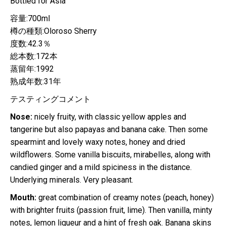
Bottled for Asia
容量:700ml
樽の種類:Oloroso Sherry
度数:42.3％
総本数:172本
蒸留年:1992
熟成年数:31年
テスティングコメント
Nose:
nicely fruity, with classic yellow apples and
tangerine but also papayas and banana cake. Then some
spearmint and lovely waxy notes, honey and dried
wildflowers. Some vanilla biscuits, mirabelles, along with
candied ginger and a mild spiciness in the distance.
Underlying minerals. Very pleasant.
Mouth:
great combination of creamy notes (peach, honey)
with brighter fruits (passion fruit, lime). Then vanilla, minty
notes, lemon liqueur and a hint of fresh oak. Banana skins