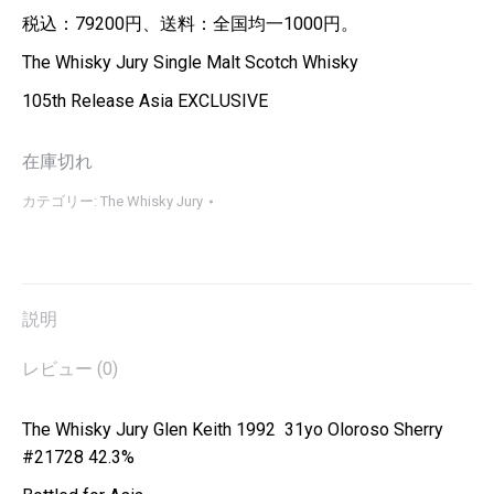
税込：79200円、送料：全国均一1000円。
The Whisky Jury Single Malt Scotch Whisky
105th Release Asia EXCLUSIVE
在庫切れ
カテゴリー:
The Whisky Jury
説明
レビュー (0)
The Whisky Jury Glen Keith 1992 31yo Oloroso Sherry
#21728 42.3%