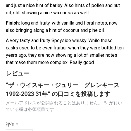
and just a nice hint of barley. Also hints of pollen and nut
oil, still showing a nice waxiness as well.
Finish:
long and fruity, with vanilla and floral notes, now
also bringing along a hint of coconut and pine oil.
A very tasty and fruity Speyside whisky. While these
casks used to be even fruitier when they were bottled ten
years ago, they are now showing a lot of smaller notes
that make them more complex. Really good.
レビュー
“ザ・ウイスキー・ジュリー グレンキース
1992-2023 31年” の口コミを投稿します
メールアドレスが公開されることはありません。
※
が付い
ている欄は必須項目です
評価
*