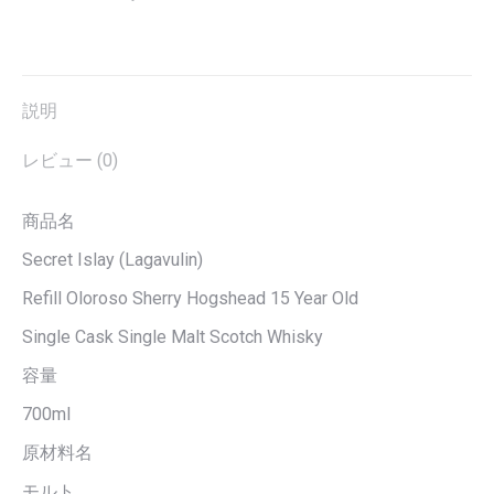
説明
レビュー (0)
商品名
Secret Islay (Lagavulin)
Refill Oloroso Sherry Hogshead 15 Year Old
Single Cask Single Malt Scotch Whisky
容量
700ml
原材料名
モルト