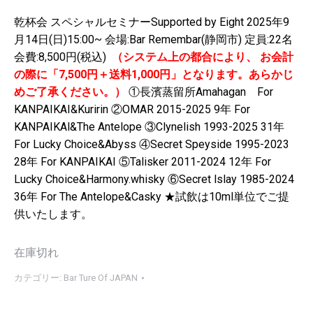
乾杯会 スペシャルセミナーSupported by Eight
2025年9
月14日(日)15:00~
会場:Bar Remembar(静岡市)
定員:22名
会費:8,500円(税込)
（システム上の都合により、
お会計
の際に「7,500円＋送料1,000円」となります。あらかじ
めご了承ください。）
①長濱蒸留所Amahagan For
KANPAIKAI&Kuririn
②OMAR 2015-2025 9年 For
KANPAIKAl&The Antelope
③Clynelish 1993-2025 31年
For Lucky Choice&Abyss
④Secret Speyside 1995-2023
28年 For KANPAIKAI
⑤Talisker 2011-2024 12年 For
Lucky Choice&Harmony.whisky
⑥Secret lslay 1985-2024
36年 For The Antelope&Casky
★試飲は10ml単位でご提
供いたします。
在庫切れ
カテゴリー:
Bar Ture Of JAPAN