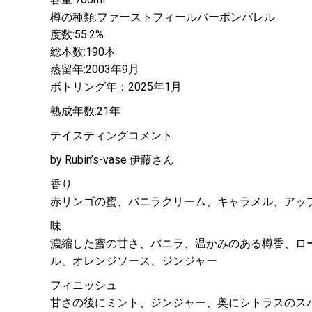
樽の種類:ファーストフィールバーボンバレル
度数:55.2%
総本数:190本
蒸留年:2003年9月
ボトリング年：2025年1月
熟成年数:21年
テイスティングコメント
by Rubin’s-vase 伊藤さん
香り
赤リンゴの蜜、バニラクリーム、キャラメル、アッ
味
濃縮した蜜の甘さ、バニラ、温かみのある樽香、ロ
ル、オレンジソース、ジンジャー
フィニッシュ
甘さの後にミント、ジンジャー、奥にシトラスのス