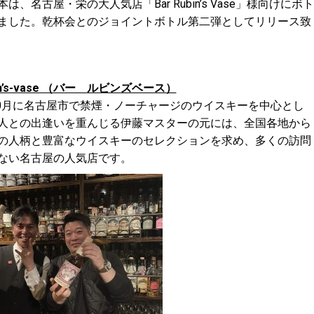
は、名古屋・栄の大人気店「Bar Rubin’s Vase」様向けにボト
ました。乾杯会とのジョイントボトル第二弾としてリリース致
bin’s-vase （バー ルビンズベース）
年10月に名古屋市で禁煙・ノーチャージのウイスキーを中心とし
人との出逢いを重んじる伊藤マスターの元には、全国各地から
の人柄と豊富なウイスキーのセレクションを求め、多くの訪問
ない名古屋の人気店です。