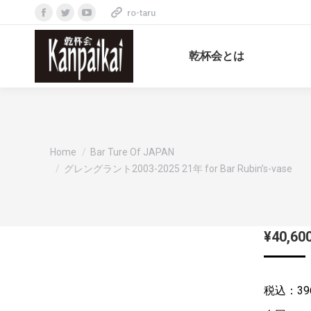
ro-taru
Facebook
Twitter
YouTube
page
page
page
乾杯会とは
opens
opens
opens
in
in
in
new
new
new
window
window
window
You are here:
Home
Bar Ture Of JAPAN
グレングラント2003-2025 21年 for Bar Rubin’s-vase
¥
40,60
税込：39