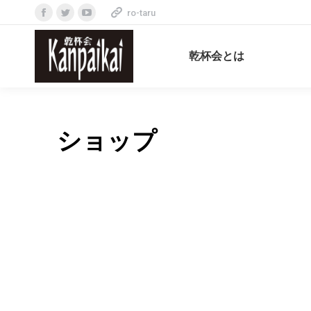
ro-taru
乾杯会とは
ショップ